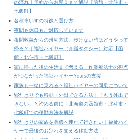
の流れ｜予約からお迎えまで解説【函館・北斗市・
七飯町】
各種車いすの特徴と選び方
夜間も休日もご対応しています
夜間救急からの帰宅方法。歩けない時はどうやって
帰る？｜福祉ハイヤー（介護タクシー）対応【函
館・北斗市・七飯町】
家に帰った後の生活まで考える｜作業療法士の視点
がつながった福祉ハイヤーYoursの支援
家族も一緒に乗れる？福祉ハイヤーの同乗について
寝たきりでも移動・外出できる方法｜「もう外出で
きない」と諦める前に｜北海道の函館市・北斗市・
七飯町での移動方法を解説
寝たきりの家族を葬儀へ連れて行きたい｜福祉ハイ
ヤーで最後のお別れを支える移動方法