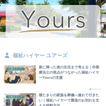
福祉ハイヤー ユアーズ
家に帰った後の生活まで考える｜作業
介護タクシー
療法士の視点がつながった福祉ハイヤ
ーYoursの支援
2026.07.25
寝たきりの家族を葬儀へ連れて行きた
介護タクシー
い｜福祉ハイヤーで最後のお別れを支
える移動方法