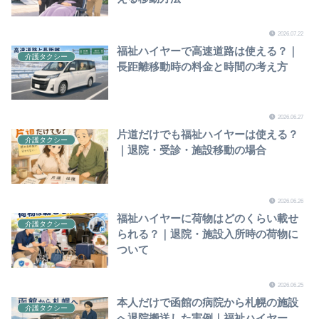
2026.07.22
福祉ハイヤーで高速道路は使える？｜
介護タクシー
長距離移動時の料金と時間の考え方
2026.06.27
片道だけでも福祉ハイヤーは使える？
介護タクシー
｜退院・受診・施設移動の場合
2026.06.26
福祉ハイヤーに荷物はどのくらい載せ
介護タクシー
られる？｜退院・施設入所時の荷物に
ついて
2026.06.25
本人だけで函館の病院から札幌の施設
介護タクシー
へ退院搬送した実例｜福祉ハイヤー