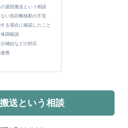
への退院搬送という相談
きない長距離移動の不安
動する場合に確認したこと
・体調確認
水分補給などの対応
の連携
搬送という相談