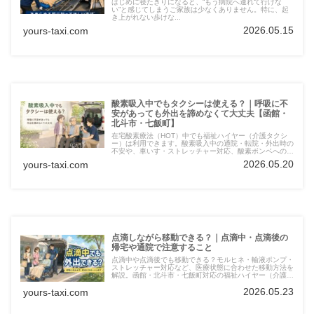
はじめに寝たきりになると、“もう病院へ連れて行けな
い”と感じてしまうご家族は少なくありません。特に、起
き上がれない歩けな...
2026.05.15
yours-taxi.com
酸素吸入中でもタクシーは使える？｜呼吸に不
安があっても外出を諦めなくて大丈夫【函館・
北斗市・七飯町】
在宅酸素療法（HOT）中でも福祉ハイヤー（介護タクシ
ー）は利用できます。酸素吸入中の通院・転院・外出時の
不安や、車いす・ストレッチャー対応、酸素ボンベへの配
慮について解説。函館・北斗市・七飯町対応のYoursが、
2026.05.20
yours-taxi.com
呼吸への負担を減らす移動方法をご提案します。
点滴しながら移動できる？｜点滴中・点滴後の
帰宅や通院で注意すること
点滴中や点滴後でも移動できる？モルヒネ・輸液ポンプ・
ストレッチャー対応など、医療状態に合わせた移動方法を
解説。函館・北斗市・七飯町対応の福祉ハイヤー（介護タ
クシー）Yoursが、看護師同行や医療連携を含めた安心の
2026.05.23
yours-taxi.com
移送支援についてご紹介します。