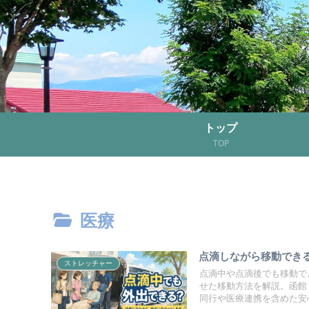
トップ
TOP
医療
点滴しながら移動でき
ストレッチャー
点滴中や点滴後でも移動で
せた移動方法を解説。函館
同行や医療連携を含めた安