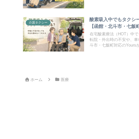
酸素吸入中でもタクシ
介護タクシー
【函館・北斗市・七飯
在宅酸素療法（HOT）中
転院・外出時の不安や、車
斗市・七飯町対応のYour
ホーム
医療