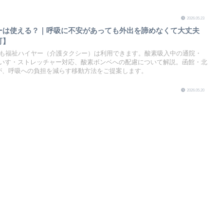
2026.05.23
ーは使える？｜呼吸に不安があっても外出を諦めなくて大丈夫
町】
でも福祉ハイヤー（介護タクシー）は利用できます。酸素吸入中の通院・
いす・ストレッチャー対応、酸素ボンベへの配慮について解説。函館・北
sが、呼吸への負担を減らす移動方法をご提案します。
2026.05.20