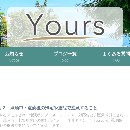
お知らせ
ブログ一覧
よくある質問
Notice
blog
FAQ
る？｜点滴中・点滴後の帰宅や通院で注意すること
きる？モルヒネ・輸液ポンプ・ストレッチャー対応など、医療状態に合わ
・北斗市・七飯町対応の福祉ハイヤー（介護タクシー）Yoursが、看護師
心の移送支援についてご紹介します。